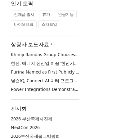
인기 토픽
신제품 출시
휴가
인공지능
바이오테크
스타트업
상장사 보도자료
Khimji Ramdas Group Chooses Rimini Street to Reduce SAP Support Costs, Protect 700+ Customizations and Reinvest Savings in Innovation
한전, 에너지 신산업 이끌 ‘한전기술지주’ 공식 출범
Purina Named as First Publicly Announced NIQ ConnectAI Charter Client
닐슨IQ, Connect AI 차터 프로그램 최초 고객사 ‘퓨리나’ 선정
Power Integrations Demonstrates World’s First 2200 V GaN Technology for Next-Era High-Voltage Power Systems
전시회
2026 부산국제사진제
NextCon 2026
2026부산국제불교박람회