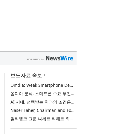
보도자료 속보
Omdia: Weak Smartphone Demand Drives Record Growth in Display Shipments to Refurbished Phone Market
옴디아 분석, 스마트폰 수요 부진에 리퍼비시 폰 디스플레이 출하량 사상 최대 기록
AI 시대, 선택받는 치과의 조건은… 정유미 원장 ‘Mini MBA for Dentists’ 단독 특강 개최
Naser Taher, Chairman and Founder of MultiBank Group, Honored by H.H. Sheikh Nahyan bin Mubarak Al Nahyan with the Golden Excellence Award for FinTech, Digital Asset and Blockchain Excellence
멀티뱅크 그룹 나세르 타헤르 회장, 핀테크·디지털 자산·블록체인 부문 ‘골든 엑설런스상’ 수상