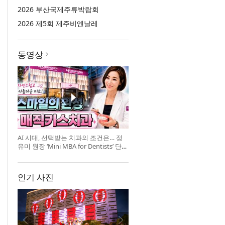
2026 부산국제주류박람회
2026 제5회 제주비엔날레
동영상
AI 시대, 선택받는 치과의 조건은… 정
유미 원장 ‘Mini MBA for Dentists’ 단독
특강 개최
인기 사진