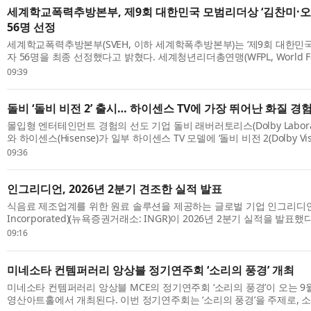
세계학교폭력추방본부, 제9회 대한민국 모범리더상 ‘김찬미·오
56명 선정
세계학교폭력추방본부(SVEH, 이하 세계학폭추방본부)는 ‘제9회 대한민
자 56명을 최종 선정했다고 밝혔다. 세계청년리더총연맹(WFPL, World Feder
Leaders, 총재 이산하(李山河)) 부설 세계학폭추방본부 소속 대한민국 SV
09:39
돌비 ‘돌비 비전 2’ 출시… 하이센스 TV에 가장 뛰어난 화질 경
몰입형 엔터테인먼트 경험의 선도 기업 돌비 래버러토리스(Dolby Laborato
와 하이센스(Hisense)가 일부 하이센스 TV 모델에 ‘돌비 비전 2(Dolby Vis
향후 펌웨어 업데이트를 통해 더 많은 모델에 확대 적용할 계획이라고 밝혔
09:36
인그리디언, 2026년 2분기 견조한 실적 발표
식음료 제조업계를 위한 원료 솔루션을 제공하는 글로벌 기업 인그리디언(I
Incorporated)(뉴욕증권거래소: INGR)이 2026년 2분기 실적을 발표
겸 사장, 최고경영자(CEO)인 짐 잘리(Jim Zallie)는 “인그리디언은 견조한 
09:16
미네소타 컨템퍼러리 앙상블 정기연주회 ‘소리의 풍경’ 개최
미네소타 컨템퍼러리 앙상블 MCE의 정기연주회 ‘소리의 풍경’​이 오는 9월 
영산아트홀에서 개최된다. 이번 정기연주회는 ‘소리의 풍경’​을 주제로, 