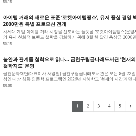
간과 감정의 결을 다채로운 편성과 레퍼토리를 통해 조망한다. 성악, 피아노
09:10
아이템 거래의 새로운 표준 ‘로켓아이템땡스’, 유저 중심 경영 
2000만원 특별 프로모션 전개
차세대 게임 아이템 거래 시장을 선도하는 플랫폼 ‘로켓아이템땡스(운영사
의 유저 친화적 브랜드 철학을 강화하기 위해 8월 한 달간 총상금 2000만
구매왕 특별 프로모션’을 실시한다고 7일 밝혔다. 최근 게임 아이템 거래 플
09:10
불안과 관계를 철학으로 읽다… 금천구립금나래도서관 ‘현재의
철학지도’ 운영
금천문화재단(대표이사 서영철) 금천구립금나래도서관은 오는 8월 22일부
성인 대상 심화 인문학 프로그램인 2026년 지혜학교 ‘현재의 시간과 만
한다고 밝혔다. ‘지혜학교’는 문화체육관광부가 주최하고, 한국문화예술교
09:00
(current)
(current)
(current)
(current)
(curr
›
1
2
3
4
5