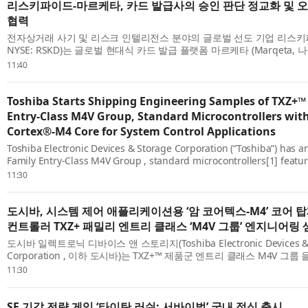
리스키파이드-마르케타, 카드 발급사의 승인 판단 정교화 및 
협력
전자상거래 사기 및 리스크 인텔리전스 분야의 글로벌 선도 기업 리스키파이드 
NYSE: RSKD)는 글로벌 현대식 카드 발급 플랫폼 마르케타 (Marqeta, 
십을 체결했다고 발표했다. 이번 협력을 통해 마르케타 플랫폼을 이용하는 
11:40
Toshiba Starts Shipping Engineering Samples of TXZ+™
Entry‑Class M4V Group, Standard Microcontrollers wi
Cortex®‑M4 Core for System Control Applications
Toshiba Electronic Devices & Storage Corporation (“Toshiba”) has
Family Entry-Class M4V Group , standard microcontrollers[1] feat
Cortex®-M4 core with a floating-point unit (FPU), that enhance sec
11:30
managem...
도시바, 시스템 제어 애플리케이션용 ‘암 코어텍스-M4’ 코어 
컨트롤러 TXZ+ 패밀리 엔트리 클래스 ‘M4V 그룹’ 엔지니어링
도시바 일렉트로닉 디바이스 앤 스토리지(Toshiba Electronic Devices & 
Corporation , 이하 도시바)는 TXZ+™ 제품군 엔트리 클래스 M4V 그룹
품은 부동소수점 장치(FPU)를 갖춘 암 코어텍스-M4(Arm® Cortex®-M4
11:30
디...
SF 기갑 전략 게임 ‘타이탄 러쉬: 서바이벌’ 국내 정식 출시