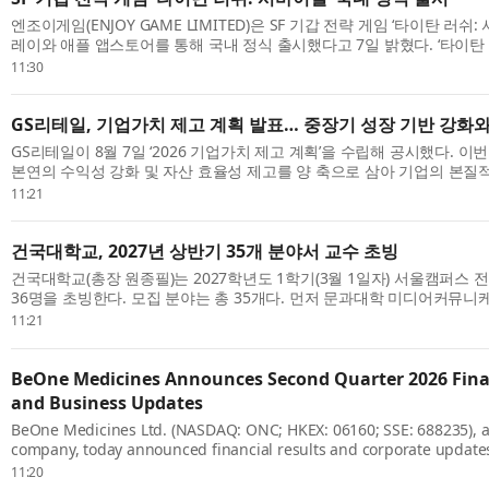
엔조이게임(ENJOY GAME LIMITED)은 SF 기갑 전략 게임 ‘타이탄 러쉬
레이와 애플 앱스토어를 통해 국내 정식 출시했다고 7일 밝혔다. ‘타이탄 
전용 기갑 제작과 직접 조종, 미녀 지휘관 모집, 피난처 운영 등을 결합한 SF
11:30
GS리테일, 기업가치 제고 계획 발표… 중장기 성장 기반 강화
GS리테일이 8월 7일 ‘2026 기업가치 제고 계획’을 수립해 공시했다. 이
본연의 수익성 강화 및 자산 효율성 제고를 양 축으로 삼아 기업의 본질
주주환원 정책을 강화한다는 것이 핵심이다. 세부적으로 수익성 강화를 위한
11:21
건국대학교, 2027년 상반기 35개 분야서 교수 초빙
건국대학교(총장 원종필)는 2027학년도 1학기(3월 1일자) 서울캠퍼스 
36명을 초빙한다. 모집 분야는 총 35개다. 먼저 문과대학 미디어커뮤
지능커뮤니케이션/저널리즘 분야 신임 교원을 초빙하며, 문화콘텐츠학과에서
11:21
BeOne Medicines Announces Second Quarter 2026 Finan
and Business Updates
BeOne Medicines Ltd. (NASDAQ: ONC; HKEX: 06160; SSE: 688235), a
company, today announced financial results and corporate update
quarter of 2026. John V. Oyler, Co-Founder, Chairman, and CEO, BeO
11:20
str...