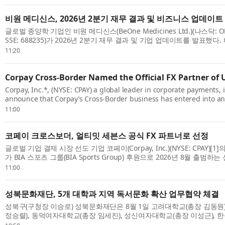
비원 메디신스, 2026년 2분기 재무 결과 및 비즈니스 업데이트
글로벌 종양학 기업인 비원 메디신스(BeOne Medicines Ltd.)(나스닥: ONC;
SSE: 688235)가 2026년 2분기 재무 결과 및 기업 업데이트를 발표했
겸 회장 겸 CEO인 존 V. 오일러(John V. Oyler)는 “이번 2분기 강력한 실
11:20
Corpay Cross-Border Named the Official FX Partner of 
Corpay, Inc.*, (NYSE: CPAY) a global leader in corporate payments, 
announce that Corpay’s Cross-Border business has entered into a
Ultimate Sevens, a new global rugby sevens championship backed 
11:00
Group lau...
코페이 크로스보더, 얼티밋 세븐스 공식 FX 파트너로 선정
글로벌 기업 결제 시장 선도 기업 코페이(Corpay, Inc.)(NYSE: CPAY)
가 BIA 스포츠 그룹(BIA Sports Group) 후원으로 2026년 8월 출범하
븐스 챔피언십인 ‘얼티밋 세븐스(Ultimate Sevens)’와 계약을 체결했다. 이
11:00
성북문화재단, 5개 대학과 지역 독서문화 확산 업무협약 체결
성북구(구청장 이승로) 성북문화재단은 8월 1일 고려대학교(총장 김동원
정승렬), 동덕여자대학교(총장 임세진), 성신여자대학교(총장 이성근), 
원)와 지역 독서문화 확산을 위한 협력 사업에 대해 업무협약을 체결했다. 