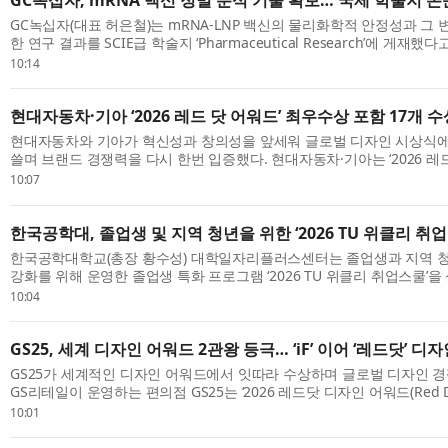
GC녹십자(대표 허은철)는 mRNA-LNP 백신의 물리화학적 안정성과 그
한 연구 결과를 SCIE급 학술지 ‘Pharmaceutical Research’에 게재했다
mRNA 플랫폼은 감염병 대유행 시 신속한 개발과 배포가 가능한 혁신적
10:14
(Modality)...
현대자동차·기아 ‘2026 레드 닷 어워드’ 최우수상 포함 17개 수
현대자동차와 기아가 혁신성과 창의성을 앞세워 글로벌 디자인 시상식에서
쓸며 브랜드 경쟁력을 다시 한번 입증했다. 현대자동차·기아는 ‘2026 레
& 커뮤니케이션 디자인 부문(Red Dot Design Award: Brand & Communic
10:07
한국공학대, 졸업생 및 지역 청년을 위한 ‘2026 TU 위클리 취
한국공학대학교(총장 황수성) 대학일자리플러스센터는 졸업생과 지역 
강화를 위해 운영한 졸업생 특화 프로그램 ‘2026 TU 위클리 취업스쿨’​
했다. 이번 프로그램은 지난 6월 1일부터 8월 6일까지 약 두 달간 운영됐으며
10:04
GS25, 세계 디자인 어워드 2관왕 등극… ‘iF’ 이어 ‘레드닷’ 
GS25가 세계적인 디자인 어워드에서 잇따라 수상하며 글로벌 디자인 
GS리테일이 운영하는 편의점 GS25는 ‘2026 레드닷 디자인 어워드(Red Dot 
브랜드&커뮤니케이션 부문에서 본상을 수상했다고 7일 밝혔다. 이번 수상으
10:01