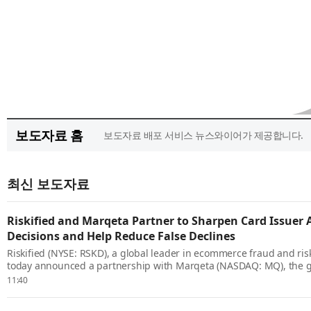
보도자료 홈
보도자료 배포 서비스 뉴스와이어가 제공합니다.
최신 보도자료
Riskified and Marqeta Partner to Sharpen Card Issuer 
Decisions and Help Reduce False Declines
Riskified (NYSE: RSKD), a global leader in ecommerce fraud and risk
today announced a partnership with Marqeta (NASDAQ: MQ), the 
issuing platform, to give card issuers on Marqeta’s platform access to
11:40