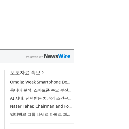
보도자료 속보
Omdia: Weak Smartphone Demand Drives Record Growth in Display Shipments to Refurbished Phone Market
옴디아 분석, 스마트폰 수요 부진에 리퍼비시 폰 디스플레이 출하량 사상 최대 기록
AI 시대, 선택받는 치과의 조건은… 정유미 원장 ‘Mini MBA for Dentists’ 단독 특강 개최
Naser Taher, Chairman and Founder of MultiBank Group, Honored by H.H. Sheikh Nahyan bin Mubarak Al Nahyan with the Golden Excellence Award for FinTech, Digital Asset and Blockchain Excellence
멀티뱅크 그룹 나세르 타헤르 회장, 핀테크·디지털 자산·블록체인 부문 ‘골든 엑설런스상’ 수상