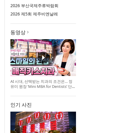
2026 부산국제주류박람회
2026 제5회 제주비엔날레
동영상
AI 시대, 선택받는 치과의 조건은… 정
유미 원장 ‘Mini MBA for Dentists’ 단독
특강 개최
인기 사진