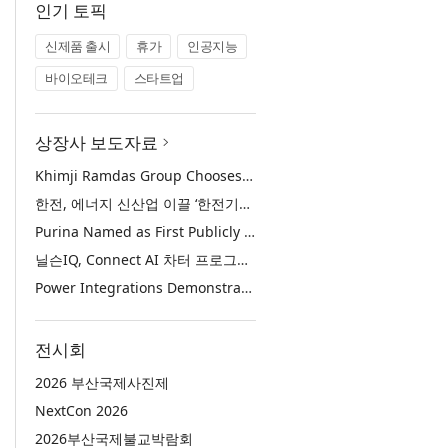
인기 토픽
신제품 출시
휴가
인공지능
바이오테크
스타트업
상장사 보도자료
Khimji Ramdas Group Chooses Rimini Street to Reduce SAP Support Costs, Protect 700+ Customizations and Reinvest Savings in Innovation
한전, 에너지 신산업 이끌 ‘한전기술지주’ 공식 출범
Purina Named as First Publicly Announced NIQ ConnectAI Charter Client
닐슨IQ, Connect AI 차터 프로그램 최초 고객사 ‘퓨리나’ 선정
Power Integrations Demonstrates World’s First 2200 V GaN Technology for Next-Era High-Voltage Power Systems
전시회
2026 부산국제사진제
NextCon 2026
2026부산국제불교박람회