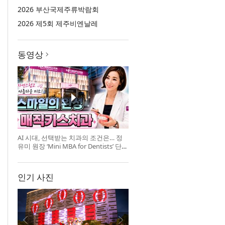
2026 부산국제주류박람회
2026 제5회 제주비엔날레
동영상
AI 시대, 선택받는 치과의 조건은… 정
유미 원장 ‘Mini MBA for Dentists’ 단독
특강 개최
인기 사진