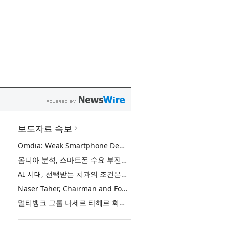
보도자료 속보
Omdia: Weak Smartphone Demand Drives Record Growth in Display Shipments to Refurbished Phone Market
옴디아 분석, 스마트폰 수요 부진에 리퍼비시 폰 디스플레이 출하량 사상 최대 기록
AI 시대, 선택받는 치과의 조건은… 정유미 원장 ‘Mini MBA for Dentists’ 단독 특강 개최
Naser Taher, Chairman and Founder of MultiBank Group, Honored by H.H. Sheikh Nahyan bin Mubarak Al Nahyan with the Golden Excellence Award for FinTech, Digital Asset and Blockchain Excellence
멀티뱅크 그룹 나세르 타헤르 회장, 핀테크·디지털 자산·블록체인 부문 ‘골든 엑설런스상’ 수상