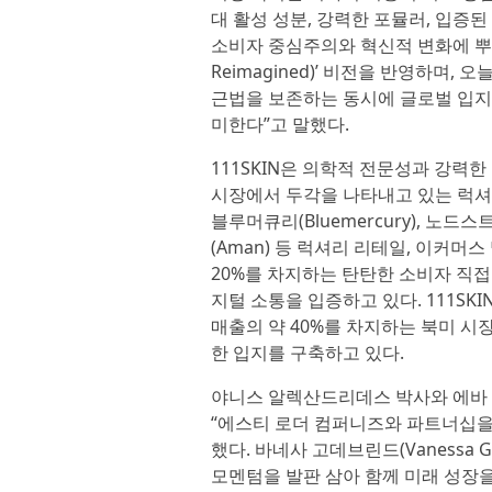
대 활성 성분, 강력한 포뮬러, 입증
소비자 중심주의와 혁신적 변화에 뿌리
Reimagined)’ 비전을 반영하며,
근법을 보존하는 동시에 글로벌 입지
미한다”고 말했다.
111SKIN은 의학적 전문성과 강력
시장에서 두각을 나타내고 있는 럭셔리
블루머큐리(Bluemercury), 노드스트롬
(Aman) 등 럭셔리 리테일, 이커머
20%를 차지하는 탄탄한 소비자 직접
지털 소통을 입증하고 있다. 111SK
매출의 약 40%를 차지하는 북미 시장
한 입지를 구축하고 있다.
야니스 알렉산드리데스 박사와 에바 알렉산
“에스티 로더 컴퍼니즈와 파트너십을 맺
했다. 바네사 고데브린드(Vanessa G
모멘텀을 발판 삼아 함께 미래 성장