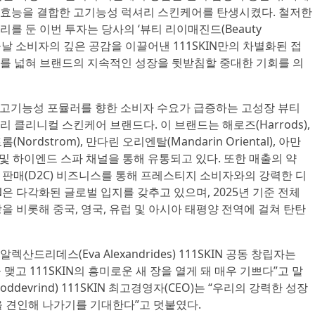
된 효능을 결합한 고기능성 럭셔리 스킨케어를 탄생시켰다. 철저한
를 둔 이번 투자는 당사의 ‘뷰티 리이매진드(Beauty
 오늘날 소비자의 깊은 공감을 이끌어낸 111SKIN만의 차별화된 접
를 넓혀 브랜드의 지속적인 성장을 뒷받침할 중대한 기회를 의
한 고기능성 포뮬러를 향한 소비자 수요가 급증하는 고성장 뷰티
 클리니컬 스킨케어 브랜드다. 이 브랜드는 해로즈(Harrods),
(Nordstrom), 만다린 오리엔탈(Mandarin Oriental), 아만
스 및 하이엔드 스파 채널을 통해 유통되고 있다. 또한 매출의 약
 판매(D2C) 비즈니스를 통해 프레스티지 소비자와의 강력한 디
IN은 다각화된 글로벌 입지를 갖추고 있으며, 2025년 기준 전체
을 비롯해 중국, 영국, 유럽 및 아시아 태평양 전역에 걸쳐 탄탄
드리데스(Eva Alexandrides) 111SKIN 공동 창립자는
고 111SKIN의 흥미로운 새 장을 열게 돼 매우 기쁘다”고 말
oddevrind) 111SKIN 최고경영자(CEO)는 “우리의 강력한 성장
을 견인해 나가기를 기대한다”고 덧붙였다.