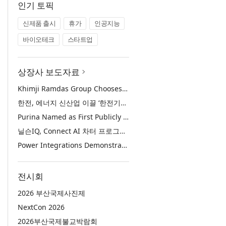
인기 토픽
신제품 출시
휴가
인공지능
바이오테크
스타트업
상장사 보도자료
Khimji Ramdas Group Chooses Rimini Street to Reduce SAP Support Costs, Protect 700+ Customizations and Reinvest Savings in Innovation
한전, 에너지 신산업 이끌 ‘한전기술지주’ 공식 출범
Purina Named as First Publicly Announced NIQ ConnectAI Charter Client
닐슨IQ, Connect AI 차터 프로그램 최초 고객사 ‘퓨리나’ 선정
Power Integrations Demonstrates World’s First 2200 V GaN Technology for Next-Era High-Voltage Power Systems
전시회
2026 부산국제사진제
NextCon 2026
2026부산국제불교박람회