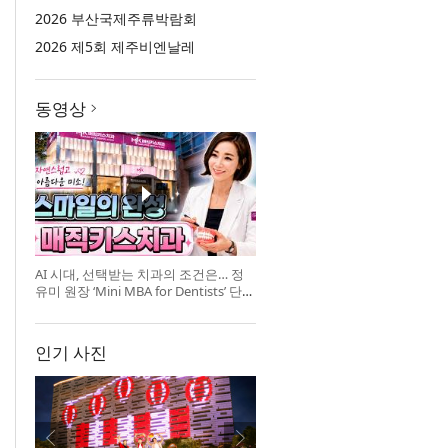
2026 부산국제주류박람회
2026 제5회 제주비엔날레
동영상
AI 시대, 선택받는 치과의 조건은… 정
유미 원장 ‘Mini MBA for Dentists’ 단독
특강 개최
인기 사진