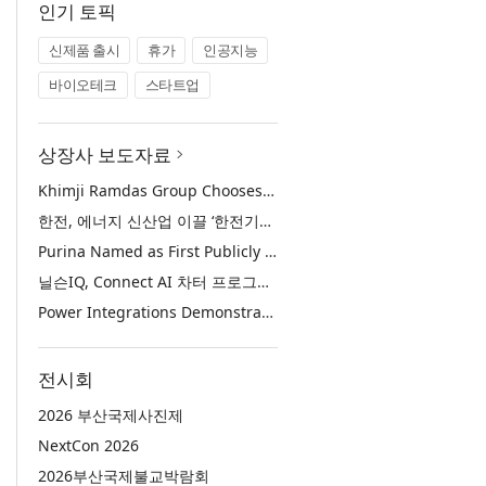
인기 토픽
신제품 출시
휴가
인공지능
바이오테크
스타트업
상장사 보도자료
Khimji Ramdas Group Chooses Rimini Street to Reduce SAP Support Costs, Protect 700+ Customizations and Reinvest Savings in Innovation
한전, 에너지 신산업 이끌 ‘한전기술지주’ 공식 출범
Purina Named as First Publicly Announced NIQ ConnectAI Charter Client
닐슨IQ, Connect AI 차터 프로그램 최초 고객사 ‘퓨리나’ 선정
Power Integrations Demonstrates World’s First 2200 V GaN Technology for Next-Era High-Voltage Power Systems
전시회
2026 부산국제사진제
NextCon 2026
2026부산국제불교박람회