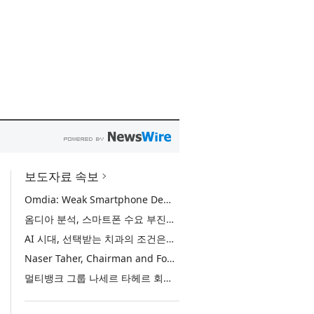
보도자료 속보
Omdia: Weak Smartphone Demand Drives Record Growth in Display Shipments to Refurbished Phone Market
옴디아 분석, 스마트폰 수요 부진에 리퍼비시 폰 디스플레이 출하량 사상 최대 기록
AI 시대, 선택받는 치과의 조건은… 정유미 원장 ‘Mini MBA for Dentists’ 단독 특강 개최
Naser Taher, Chairman and Founder of MultiBank Group, Honored by H.H. Sheikh Nahyan bin Mubarak Al Nahyan with the Golden Excellence Award for FinTech, Digital Asset and Blockchain Excellence
멀티뱅크 그룹 나세르 타헤르 회장, 핀테크·디지털 자산·블록체인 부문 ‘골든 엑설런스상’ 수상