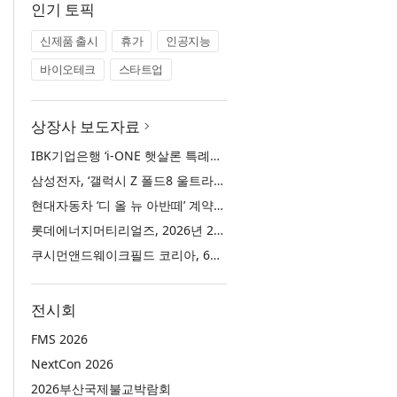
인기 토픽
신제품 출시
휴가
인공지능
바이오테크
스타트업
상장사 보도자료
IBK기업은행 ‘i-ONE 햇살론 특례보증’ 출시
삼성전자, ‘갤럭시 Z 폴드8 울트라·폴드8·플립8’과 ‘갤럭시 워치 울트라2·워치9’ 국내 공식 출시
현대자동차 ‘디 올 뉴 아반떼’ 계약 첫날 1만 대 돌파
롯데에너지머티리얼즈, 2026년 2분기 실적 발표… 전분기 대비 매출 증대
쿠시먼앤드웨이크필드 코리아, 63빌딩 통합 MD·공간 전략 수립 과정과 구현 사례 소개
전시회
FMS 2026
NextCon 2026
2026부산국제불교박람회