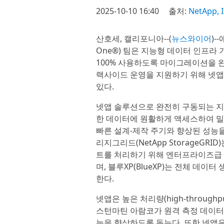
2025-10-10 16:40
출처:
NetApp, I
산호세, 캘리포니아--(
뉴스와이어
)-
One®) 팀은 지능형 데이터 인프라 
100% 사용하도록 마이그레이션을 
랙사이드 운영을 지원하기 위해 넷앱
있다.
넷앱 솔루션으로 완전히 구동되는 지
한 데이터에 원활하게 액세스하여 밀리
빠른 설계-제작 주기와 향상된 성능을
리지그리드(NetApp StorageG
트를 처리하기 위해 엔터프라이즈급 
며, 블루XP(BlueXP)는 전체 데이터 
한다.
넷앱은 높은 처리량(high-throu
스턴마틴 아람코가 원격 측정 데이터
능을 향상하도록 돕는다. 또한 넷앱