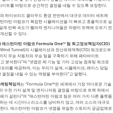
인사이트를 바탕으로 순간적인 결정을 내릴 수 있도록 보장한다.
와 하이브리드 클라우드 환경 전반에서 대규모 데이터 세트에
턴마틴 아람코가 복잡한 시뮬레이션을 더 빠르고 효율적으로 실
 설계 반복 속도가 빨라져 엔지니어들은 차량이 트랙에 오르기 전
 개선할 수 있다.
ti) 애스턴마틴 아람코 Formula One™ 팀 최고정보책임자(CIO)
e Wind Tunnel)의 시뮬레이션과 전산유체역학(CFD) 워크로드부
까지 우승 자동차와 우승 팀을 구축하기 위해 페타바이트
성하고 분석한다”며 “넷앱은 AI 기능 및 기타 고성능 컴퓨팅 워크로
프라를 제공하며, 이는 우리가 설계, 시뮬레이션, 레이스 당일
 결정을 내릴 수 있는 역량을 부여한다”고 말했다.
고마케팅책임자
는 “Formula One™은 세계에서 가장 까다로운 기술
간의 수천 가지 설계 및 엔지니어링 결정을 바탕으로 트랙 위에서
패가 갈린다”며 “애스턴마틴 아람코 팀은 여러 가지 다른 플랫폼
ate)하는 데 시간이나 리소스를 낭비하지 않고, 여러 소스의 대규모
한다. 애스턴마틴 아람코가 넷앱을 유일한 스토리지 공급업체로