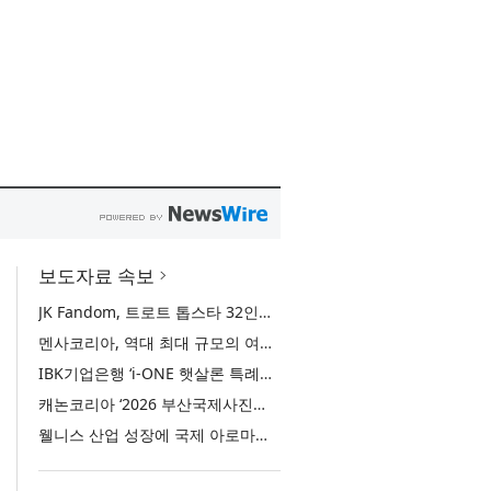
보도자료 속보
JK Fandom, 트로트 톱스타 32인의 서바이벌 투표 ‘트롯 전쟁 - 최후의 왕좌’ 개최
멘사코리아, 역대 최대 규모의 여름 모꼬지 ‘2026 멘사 마법학교’ 성료
IBK기업은행 ‘i-ONE 햇살론 특례보증’ 출시
캐논코리아 ‘2026 부산국제사진제’ 후원사 참여… 역대 미래작가상 수상자 특별전 선봬
웰니스 산업 성장에 국제 아로마테라피 교육 관심 증가… 국제 ITEC 과정 9월 개강