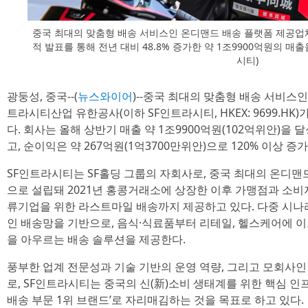
중국 최대의 맞춤형 배송 서비스인 온디맨드 배송 플랫폼 제공업체
적 발표를 통해 전년 대비 48.8% 증가한 약 1조9900억원의 
시티)
광둥성, 중국--(
뉴스와이어
)--중국 최대의 맞춤형 배송 서비스
트라시티산업 유한공사(이하 SF인트라시티, HKEX: 9699.HK)
다. 회사는 올해 상반기 매출 약 1조9900억원(102억위안)을 달
고, 순이익은 약 267억원(1억3700만위안)으로 120% 이상 
SF인트라시티는 SF홀딩 그룹의 자회사로, 중국 최대의 온디맨드
으로 설립돼 2021년 홍콩거래소에 상장한 이후 가맹점과 소비자
류기업을 위한 라스트마일 배송까지 제공하고 있다. 다중 시나
인 배송망을 기반으로, 음식·식료품부터 리테일, 헬스케어에 이
을 아우르는 배송 솔루션을 제공한다.
풍부한 업계 전문성과 기술 기반의 운영 역량, 그리고 모회사인
로, SF인트라시티는 중국의 신(新)소비 생태계를 위한 핵심 인
배송 부문 1위 브랜드’로 자리매김하는 것을 목표로 하고 있다.