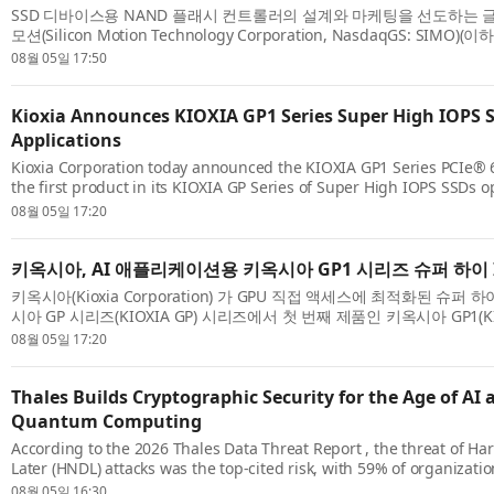
SSD 디바이스용 NAND 플래시 컨트롤러의 설계와 마케팅을 선도하는 
모션(Silicon Motion Technology Corporation, NasdaqGS: SIM
캘리포니아 산타클라라에서 개최된 FMS(Future of Memory and Storage
08월 05일 17:50
Kioxia Announces KIOXIA GP1 Series Super High IOPS S
Applications
Kioxia Corporation today announced the KIOXIA GP1 Series PCIe®
the first product in its KIOXIA GP Series of Super High IOPS SSDs 
direct access. Building on the KIOXIA GP Series technology introduce
08월 05일 17:20
키옥시아, AI 애플리케이션용 키옥시아 GP1 시리즈 슈퍼 하이 I
키옥시아(Kioxia Corporation) 가 GPU 직접 액세스에 최적화된 슈퍼 하이
시아 GP 시리즈(KIOXIA GP) 시리즈에서 첫 번째 제품인 키옥시아 GP1(KI
PCIe® 6.0 NVMe™ SSD를 발표했다. 올해 초에 소개된 키옥시아 GP 시
08월 05일 17:20
Thales Builds Cryptographic Security for the Age of AI 
Quantum Computing
According to the 2026 Thales Data Threat Report , the threat of Ha
Later (HNDL) attacks was the top-cited risk, with 59% of organizatio
they are prototyping and evaluating post-quantum cryptography (PQ
08월 05일 16:30