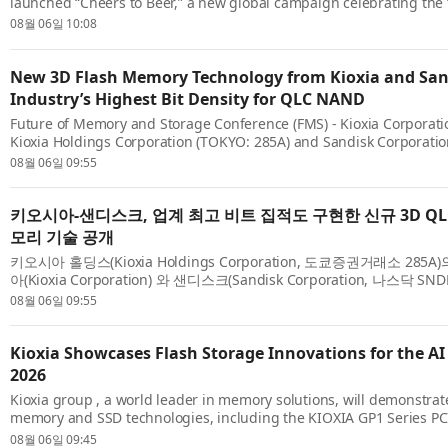
launched “Cheers to Beer,” a new global campaign celebrating the 
plays in culture and communities around the world. The campaign 
08월 06일 10:08
New 3D Flash Memory Technology from Kioxia and San
Industry’s Highest Bit Density for QLC NAND
Future of Memory and Storage Conference (FMS) - Kioxia Corporatio
Kioxia Holdings Corporation (TOKYO: 285A) and Sandisk Corporati
today unveiled their next-generation Quad-Level-Cell (QLC) 3D fla
08월 06일 09:55
키오시아-샌디스크, 업계 최고 비트 집적도 구현한 신규 3D QL
모리 기술 공개
키오시아 홀딩스(Kioxia Holdings Corporation, 도쿄증권거래소 28
아(Kioxia Corporation) 와 샌디스크(Sandisk Corporation, 나스닥 
리지의 미래 콘퍼런스(Future of Memory and Storage Conference, F
08월 06일 09:55
Kioxia Showcases Flash Storage Innovations for the AI
2026
Kioxia group , a world leader in memory solutions, will demonstrate
memory and SSD technologies, including the KIOXIA GP1 Series 
Super High IOPS SSDs, optimized for GPU direct access, are enabli
08월 06일 09:45