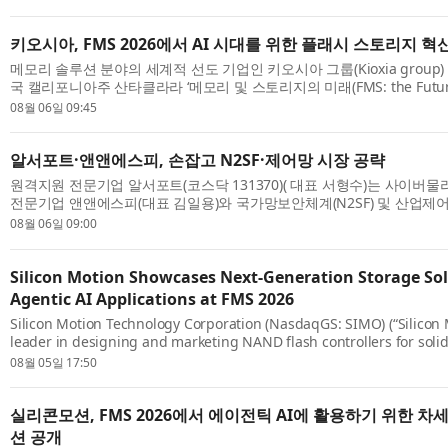
generation ...
키오시아, FMS 2026에서 AI 시대를 위한 플래시 스토리지 혁
메모리 솔루션 분야의 세계적 선도 기업인 키오시아 그룹(Kioxia group) 
국 캘리포니아주 산타클라라 ‘메모리 및 스토리지의 미래(FMS: the Future 
Storage)’ 행사에서 GPU 직접 액세스에 최적화된 키오시아 GP1 시리즈(KIOX
08월 06일 09:45
알서포트·앤앤에스피, 손잡고 N2SF·제어망 시장 공략
원격지원 전문기업 알서포트(코스닥 131370)( 대표 서형수)는 사이버물리
전문기업 앤앤에스피(대표 김일용)와 국가망보안체계(N2SF) 및 산업제
는 안전한 원격지원 사업모델을 공동 발굴한다고 6일 밝혔다. 두 회사는 원
08월 06일 09:00
Silicon Motion Showcases Next-Generation Storage Sol
Agentic AI Applications at FMS 2026
Silicon Motion Technology Corporation (NasdaqGS: SIMO) (“Silicon M
leader in designing and marketing NAND flash controllers for solid
devices, today announced it will showcase its latest storage innovati
08월 05일 17:50
실리콘모션, FMS 2026에서 에이전틱 AI에 활용하기 위한 차
션 공개