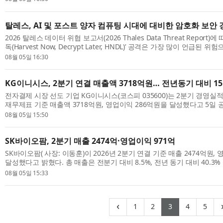
탈레스, AI 및 포스트 양자 컴퓨팅 시대에 대비한 암호화 보안 
2026 탈레스 데이터 위협 보고서(2026 Thales Data Threat Report)에
독(Harvest Now, Decrypt Later, HNDL)’ 공격은 가장 많이 언급된 
업의 59%가 양자 시대에 대비해 양자 내성 암호(PQC) 알고리즘의 프로토타
08월 05일 16:30
KG이니시스, 2분기 연결 매출액 3718억원… 전년동기 대비 15
전자결제 시장 선도 기업 KG이니시스(코스피 035600)는 2분기 경영실
재무제표 기준 매출액 3718억원, 영업이익 286억원을 달성했다고 5일 
전년동기대비 매출액은 15.0%, 영업이익은 15.1% 증가한 기록이다. 별도 
08월 05일 15:50
SK바이오팜, 2분기 매출 2474억·영업이익 971억
SK바이오팜( 사장: 이동훈)이 2026년 2분기 연결 기준 매출 2474억원,
달성했다고 밝혔다. 총 매출은 전분기 대비 8.5%, 전년 동기 대비 40.3
익은 전분기 대비 8.1%, 전년 동기 대비 56.9% 성장해 일회성 용역수익이 
08월 05일 15:33
(current)
(current)
(current)
(curren
(cu
‹
1
2
3
4
5