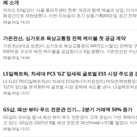
례 소개
여의도 63빌딩이 ‘서울 퐁피두센터 한화’ 개관과 함께 예술과 상업, 미
화공간으로 재탄생했다. 이번 리뉴얼의 초기 상품기획(MD) 및 공간 전
드웨이크필드 코리아(Cushman & Wakefield Korea)가 컨설팅 당시의 설
08월 06일 14:20
가온전선, 싱가포르 육상교통청 전력 케이블 첫 공급 계약
가온전선(대표 정현)이 싱가포르 육상교통청의 MRT(도시철도) 전력망 
600억원 규모의 배전 케이블을 공급한다고 6일 밝혔다. 가온전선은 지
등록 후 첫 수주를 확보하며, 향후 MRT를 비롯한 공공 배전 프로젝트 수주 
08월 06일 14:04
LS일렉트릭, 차세대 PCS ‘G2’ 앞세워 글로벌 ESS 시장 주도권
LS ELECTRIC(일렉트릭)이 차세대 ESS(에너지저장장치) PCS(전력변환
‘G2’의 양산을 본격화하며 글로벌 시장 공략에 속도를 낸다. LS일렉트릭은
안사업장 DC팩토리에서 구자균 회장을 비롯한 임직원 및 관계자들이 참석한
08월 06일 13:57
GS샵, 패션·뷰티·푸드 전문관 인기… 2분기 거래액 50% 증가
GS샵의 모바일 앱 내 패션·뷰티·푸드 전문관이 고객 관심사 기반 큐레
고 있다. GS샵은 2025년 8월 패션 전문관 ‘패션Now(나우)’를 열었다. 
문관 ‘뷰티#(샵)’과 식품 전문관 ‘맛있는 발견’을 추가로 열며 3개 전문관 체
08월 06일 13:52