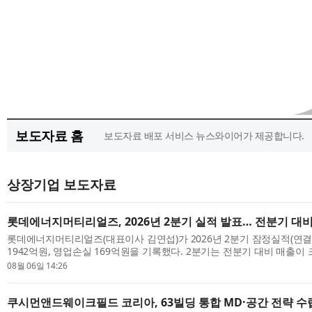
보도자료 홈
보도자료 배포 서비스 뉴스와이어가 제공합니다.
상장기업 보도자료
롯데에너지머티리얼즈, 2026년 2분기 실적 발표… 전분기 대비
롯데에너지머티리얼즈(대표이사 김연섭)가 2026년 2분기 잠정실적(연
1942억원, 영업손실 169억원을 기록했다. 2분기는 전분기 대비 매출이
장 큰 개선 포인트다. 부채비율은 31.5%, 차입금비율은 18%를 유지하고 있
08월 06일 14:26
쿠시먼앤드웨이크필드 코리아, 63빌딩 통합 MD·공간 전략 수