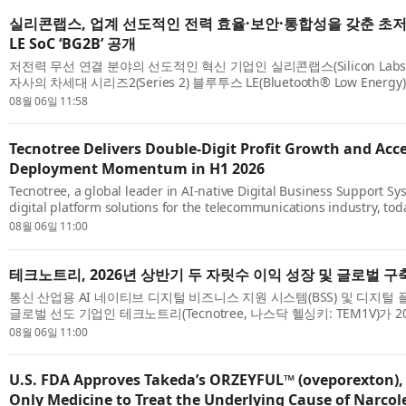
실리콘랩스, 업계 선도적인 전력 효율·보안·통합성을 갖춘 초
LE SoC ‘BG2B’ 공개
저전력 무선 연결 분야의 선도적인 혁신 기업인 실리콘랩스(Silicon Lab
자사의 차세대 시리즈2(Series 2) 블루투스 LE(Bluetooth® Low Energy
‘BG2B’를 발표했다. BG2B는 업계 최고 수준의 전력 효율, 보안 및 통합성
08월 06일 11:58
Tecnotree Delivers Double-Digit Profit Growth and Acc
Deployment Momentum in H1 2026
Tecnotree, a global leader in AI-native Digital Business Support Sy
digital platform solutions for the telecommunications industry, to
financial results for the first half of 2026. The company delivered g
08월 06일 11:00
테크노트리, 2026년 상반기 두 자릿수 이익 성장 및 글로벌 구
통신 산업용 AI 네이티브 디지털 비즈니스 지원 시스템(BSS) 및 디지털
글로벌 선도 기업인 테크노트리(Tecnotree, 나스닥 헬싱키: TEM1V)가 
실적을 발표했다. 테크노트리는 모든 주요 재무 지표에서 성장과 함께 영업
08월 06일 11:00
U.S. FDA Approves Takeda’s ORZEYFUL™ (oveporexton), 
Only Medicine to Treat the Underlying Cause of Narcol